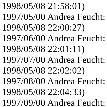
1998/05/08 21:58:01)
1997/05/00 Andrea Feucht:
1998/05/08 22:00:27)
1997/06/00 Andrea Feucht:
1998/05/08 22:01:11)
1997/07/00 Andrea Feucht:
1998/05/08 22:02:02)
1997/08/00 Andrea Feucht:
1998/05/08 22:04:33)
1997/09/00 Andrea Feucht: