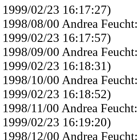
1999/02/23 16:17:27)
1998/08/00 Andrea Feucht:
1999/02/23 16:17:57)
1998/09/00 Andrea Feucht:
1999/02/23 16:18:31)
1998/10/00 Andrea Feucht:
1999/02/23 16:18:52)
1998/11/00 Andrea Feucht:
1999/02/23 16:19:20)
1998/12/00 Andrea Feucht: