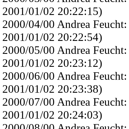
2001/01/02 20:22:15)
2000/04/00 Andrea Feucht:
2001/01/02 20:22:54)
2000/05/00 Andrea Feucht:
2001/01/02 20:23:12)
2000/06/00 Andrea Feucht:
2001/01/02 20:23:38)
2000/07/00 Andrea Feucht:
2001/01/02 20:24:03)
2000/08/00 Andrea Feucht: