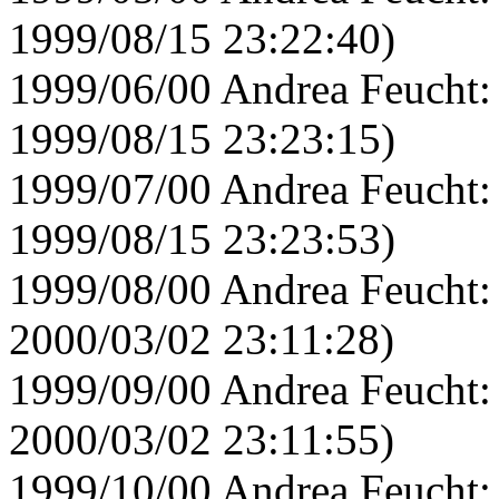
1999/08/15 23:22:40)
1999/06/00 Andrea Feucht:
1999/08/15 23:23:15)
1999/07/00 Andrea Feucht:
1999/08/15 23:23:53)
1999/08/00 Andrea Feucht:
2000/03/02 23:11:28)
1999/09/00 Andrea Feucht:
2000/03/02 23:11:55)
1999/10/00 Andrea Feucht: