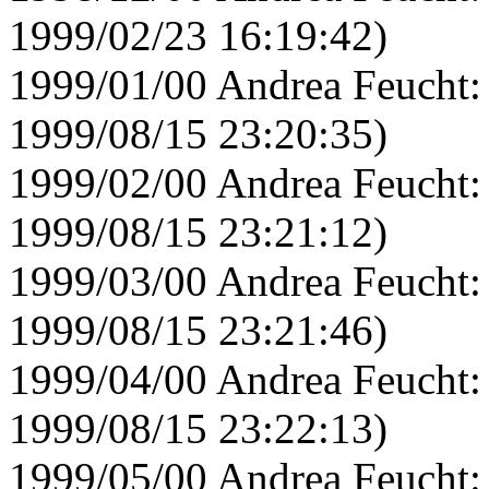
1999/02/23 16:19:42)
1999/01/00 Andrea Feucht:
1999/08/15 23:20:35)
1999/02/00 Andrea Feucht:
1999/08/15 23:21:12)
1999/03/00 Andrea Feucht:
1999/08/15 23:21:46)
1999/04/00 Andrea Feucht:
1999/08/15 23:22:13)
1999/05/00 Andrea Feucht: