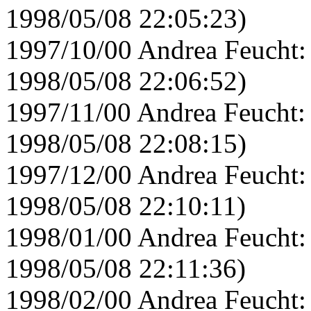
1998/05/08 22:05:23)
1997/10/00 Andrea Feucht:
1998/05/08 22:06:52)
1997/11/00 Andrea Feucht:
1998/05/08 22:08:15)
1997/12/00 Andrea Feucht:
1998/05/08 22:10:11)
1998/01/00 Andrea Feucht:
1998/05/08 22:11:36)
1998/02/00 Andrea Feucht: